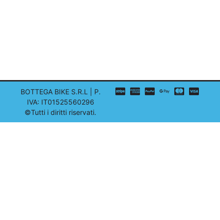
BOTTEGA BIKE S.R.L | P.
IVA: IT01525560296
©Tutti i diritti riservati.