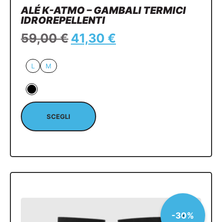
ALÉ K-ATMO – GAMBALI TERMICI
IDROREPELLENTI
59,00
€
41,30
€
L
M
SCEGLI
-30%