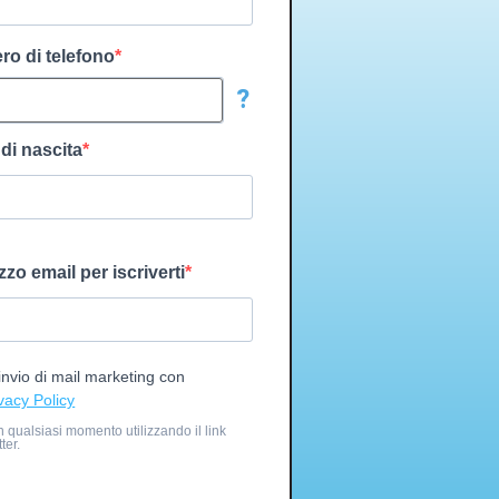
ero di telefono
?
 di nascita
izzo email per iscriverti
'invio di mail marketing con
vacy Policy
in qualsiasi momento utilizzando il link
ter.