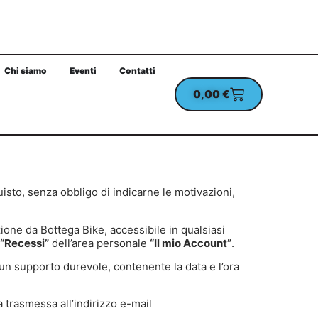
Chi siamo
Eventi
Contatti
0,00
€
UN ORDINE MINIMO DI 100€
CHECKOUT PROTETT
uisto, senza obbligo di indicarne le motivazioni,
zione da Bottega Bike, accessibile in qualsiasi
“Recessi”
dell’area personale
“Il mio Account”
.
 un supporto durevole, contenente la data e l’ora
a trasmessa all’indirizzo e-mail