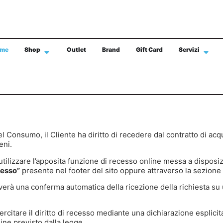
me
Shop
Outlet
Brand
Gift Card
Servizi
SPEDIZIONE GRATIS IN TUTTA ITALIA CON 
el Consumo, il Cliente ha diritto di recedere dal contratto di acq
eni.
ò utilizzare l’apposita funzione di recesso online messa a disposi
cesso”
presente nel footer del sito oppure attraverso la sezione
everà una conferma automatica della ricezione della richiesta su
rcitare il diritto di recesso mediante una dichiarazione esplicit
mine previsto dalla legge.