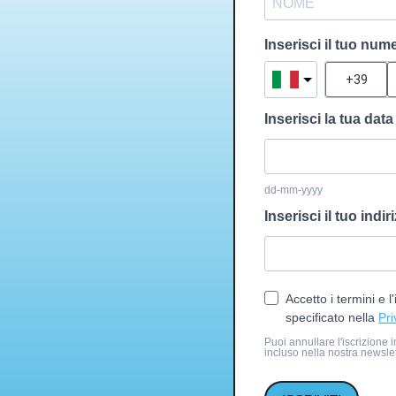
Inserisci il tuo num
Inserisci la tua data
dd-mm-yyyy
Inserisci il tuo indir
Accetto i termini e l
specificato nella
Pri
Puoi annullare l'iscrizione 
incluso nella nostra newslet