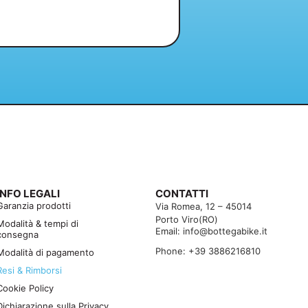
INFO LEGALI
CONTATTI
Garanzia prodotti
Via Romea, 12 – 45014
Porto Viro(RO)
Modalità & tempi di
Email: info@bottegabike.it
consegna
Phone: +39 3886216810
Modalità di pagamento
Resi & Rimborsi
Cookie Policy
Dichiarazione sulla Privacy