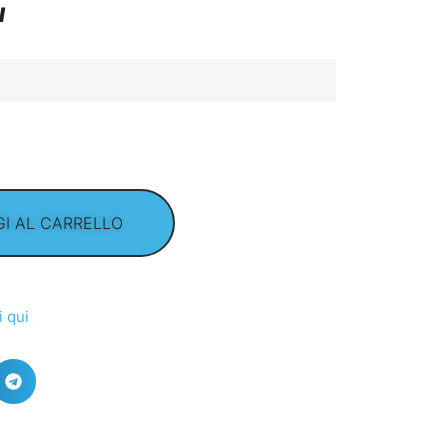
I
I AL CARRELLO
i qui