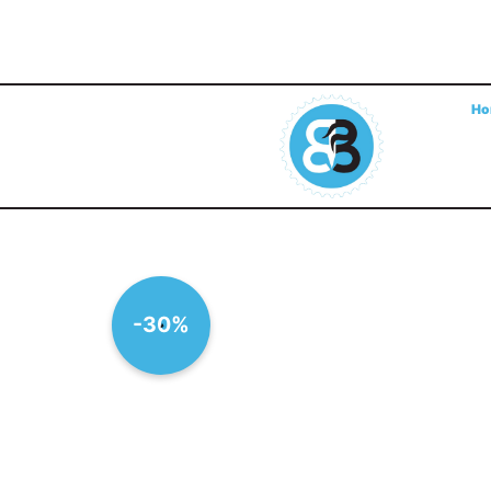
Ho
-30%