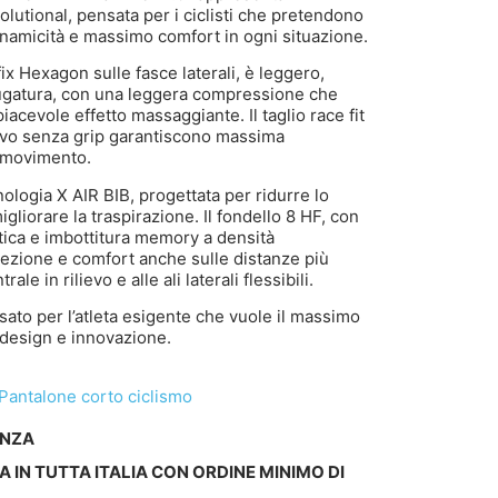
volutional, pensata per i ciclisti che pretendono
inamicità e massimo comfort in ogni situazione.
ix Hexagon sulle fasce laterali, è leggero,
iugatura, con una leggera compressione che
iacevole effetto massaggiante. Il taglio race fit
vivo senza grip garantiscono massima
i movimento.
nologia X AIR BIB, progettata per ridurre lo
gliorare la traspirazione. Il fondello 8 HF, con
stica e imbottitura memory a densità
otezione e comfort anche sulle distanze più
le in rilievo e alle ali laterali flessibili.
to per l’atleta esigente che vuole il massimo
 design e innovazione.
Pantalone corto ciclismo
ENZA
A IN TUTTA ITALIA CON ORDINE MINIMO DI