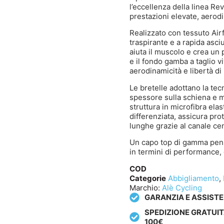
l’eccellenza della linea Re
prestazioni elevate, aerod
Realizzato con tessuto Airf
traspirante e a rapida asc
aiuta il muscolo e crea un p
e il fondo gamba a taglio 
aerodinamicità e libertà d
Le bretelle adottano la tec
spessore sulla schiena e mi
struttura in microfibra ela
differenziata, assicura pr
lunghe grazie al canale centra
Un capo top di gamma pensa
in termini di performance,
COD
Categorie
Abbigliamento
,
Marchio:
Alè Cycling
GARANZIA E ASSIST
SPEDIZIONE GRATUIT
100€