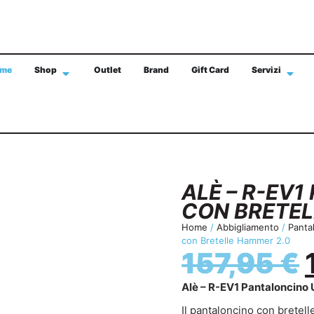
me
Shop
Outlet
Brand
Gift Card
Servizi
SPEDIZIONE GRATIS IN TUTTA ITALIA CON 
ALÈ – R-EV
CON BRETEL
Home
/
Abbigliamento
/
Panta
con Bretelle Hammer 2.0
157,95
€
Alè – R-EV1 Pantaloncino
Il pantaloncino con brete