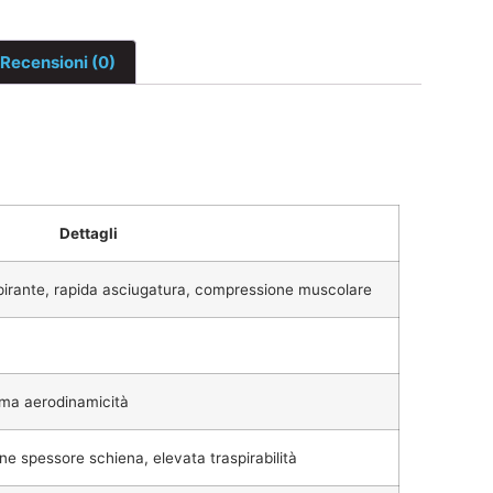
Recensioni (0)
Dettagli
spirante, rapida asciugatura, compressione muscolare
ima aerodinamicità
ne spessore schiena, elevata traspirabilità