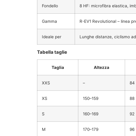
Fondello
8 HF: microfibra elastica, imbo
Gamma
R-EV1 Revolutional – linea p
Ideale per
Lunghe distanze, ciclismo ad 
Tabella taglie
Taglia
Altezza
XXS
–
84
XS
150–159
88
S
160–169
92
M
170–179
96