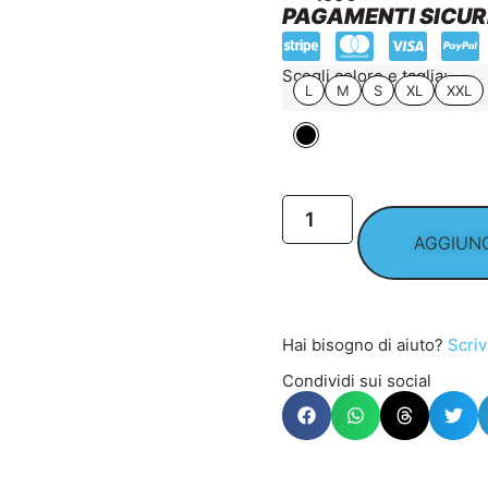
PAGAMENTI SICUR
Scegli colore e taglia:
L
M
S
XL
XXL
AGGIUNG
Hai bisogno di aiuto?
Scriv
Condividi sui social