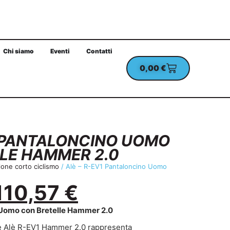
Chi siamo
Eventi
Contatti
0,00
€
UN ORDINE MINIMO DI 100€
CHECKOUT PROTETT
1 PANTALONCINO UOMO
LE HAMMER 2.0
lone corto ciclismo
/ Alè – R-EV1 Pantaloncino Uomo
110,57
€
 Uomo con Bretelle Hammer 2.0
lle Alè R-EV1 Hammer 2.0 rappresenta