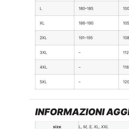
L
180–185
10
XL
186–190
10
2XL
191–195
10
3XL
–
112
4XL
–
116
5XL
–
12
INFORMAZIONI AGG
size
L, M, S, XL, XXL