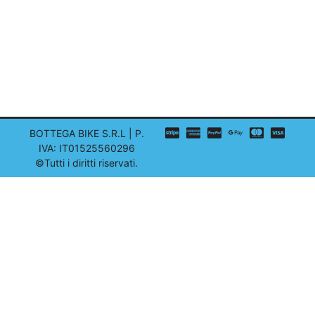
BOTTEGA BIKE S.R.L | P.
IVA: IT01525560296
©Tutti i diritti riservati.