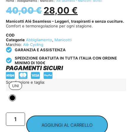
Home
/
Abbigliamento
/
Manicotti
/ Alé Seamless – Manicotti Tecnici
40,00
€
28,00
€
Manicotti Alé Seamless – Leggeri, traspiranti e senza cuciture.
Comfort e termoregolazione per ogni stagione.
COD
Categorie
Abbigliamento
,
Manicotti
Marchio:
Alè Cycling
GARANZIA E ASSISTENZA
SPEDIZIONE GRATUITA IN TUTTA ITALIA CON ORDINE
MINIMO DI 100€
PAGAMENTI SICURI
Scegli colore e taglia:
UNI
AGGIUNGI AL CARRELLO