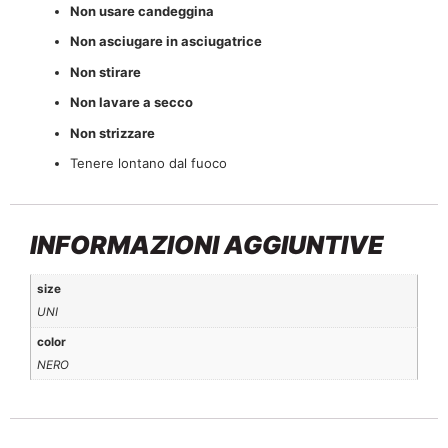
Non usare candeggina
Non asciugare in asciugatrice
Non stirare
Non lavare a secco
Non strizzare
Tenere lontano dal fuoco
INFORMAZIONI AGGIUNTIVE
size
UNI
color
NERO