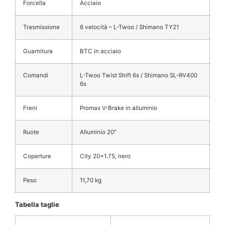
Forcella
Acciaio
Trasmissione
6 velocità – L-Twoo / Shimano TY21
Guarnitura
BTC in acciaio
Comandi
L-Twoo Twist Shift 6s / Shimano SL-RV400
6s
Freni
Promax V-Brake in alluminio
Ruote
Alluminio 20″
Coperture
City 20×1.75, nero
Peso
11,70 kg
Tabella taglie