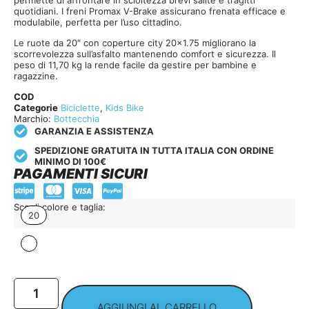
quotidiani. I freni Promax V-Brake assicurano frenata efficace e
modulabile, perfetta per l’uso cittadino.
Le ruote da 20″ con coperture city 20×1.75 migliorano la
scorrevolezza sull’asfalto mantenendo comfort e sicurezza. Il
peso di 11,70 kg la rende facile da gestire per bambine e
ragazzine.
COD
Categorie
Biciclette
,
Kids Bike
Marchio:
Bottecchia
GARANZIA E ASSISTENZA
SPEDIZIONE GRATUITA IN TUTTA ITALIA CON ORDINE
MINIMO DI 100€
PAGAMENTI SICURI
Scegli colore e taglia:
20
AGGIUNGI AL CARRELLO