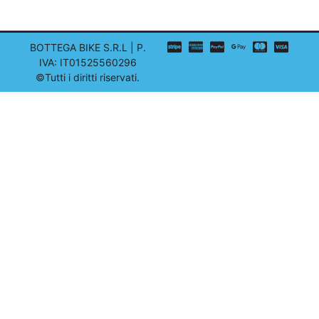
BOTTEGA BIKE S.R.L | P.
IVA: IT01525560296
©Tutti i diritti riservati.