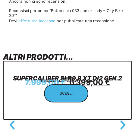
Ancora non ci sono recensioni.
Recensisci per primo “Bottecchia 033 Junior Lady – City Bike
20″”
Devi
effettuare l’accesso
per pubblicare una recensione.
ALTRI PRODOTTI...
SUPERCALIBER SLR9.8 XT DI2 GEN.2
Esaurito
7.999,00
€
6.399,00
€
Categorie:
Mountain Bike
,
Biciclette
SCEGLI