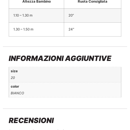
Altezza Bambino
Ruota Consigliata
1.10 – 1.30 m
20″
1.30 – 1.50 m
24″
INFORMAZIONI AGGIUNTIVE
size
20
color
BIANCO
RECENSIONI