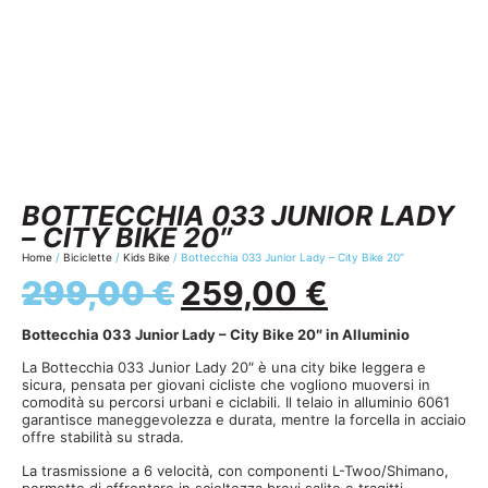
BOTTECCHIA 033 JUNIOR LADY
– CITY BIKE 20″
Home
/
Biciclette
/
Kids Bike
/ Bottecchia 033 Junior Lady – City Bike 20″
299,00
€
259,00
€
Bottecchia 033 Junior Lady – City Bike 20″ in Alluminio
La Bottecchia 033 Junior Lady 20″ è una city bike leggera e
sicura, pensata per giovani cicliste che vogliono muoversi in
comodità su percorsi urbani e ciclabili. Il telaio in alluminio 6061
garantisce maneggevolezza e durata, mentre la forcella in acciaio
offre stabilità su strada.
La trasmissione a 6 velocità, con componenti L-Twoo/Shimano,
permette di affrontare in scioltezza brevi salite e tragitti