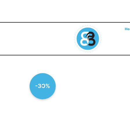
Ho
-30%