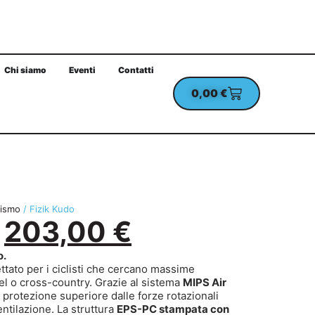
Chi siamo
Eventi
Contatti
0,00
€
UN ORDINE MINIMO DI 100€
CHECKOUT PROTETT
lismo
/ Fizik Kudo
203,00
€
o.
tato per i ciclisti che cercano massime
vel o cross-country. Grazie al sistema
MIPS Air
 protezione superiore dalle forze rotazionali
tilazione. La struttura
EPS-PC stampata con