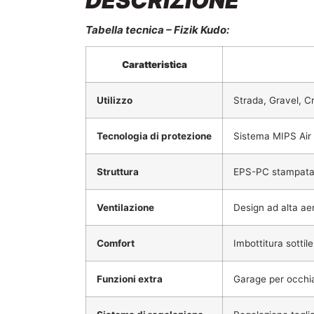
DESCRIZIONE
Tabella tecnica – Fizik Kudo:
Caratteristica
Utilizzo
Strada, Gravel, C
Tecnologia di protezione
Sistema MIPS Air
Struttura
EPS-PC stampata c
Ventilazione
Design ad alta ae
Comfort
Imbottitura sottil
Funzioni extra
Garage per occhial