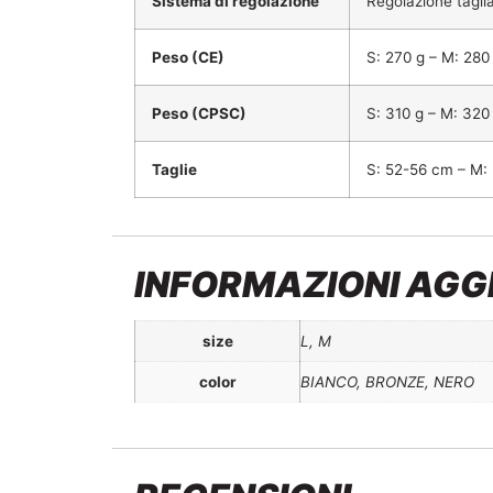
Sistema di regolazione
Regolazione tagli
Peso (CE)
S: 270 g – M: 280 
Peso (CPSC)
S: 310 g – M: 320
Taglie
S: 52-56 cm – M:
INFORMAZIONI AGG
size
L, M
color
BIANCO, BRONZE, NERO