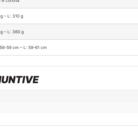
a e corona
g – L: 310 g
 g – L: 360 g
 56-59 cm – L: 59-61 cm
IUNTIVE