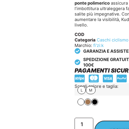
ponte polimerico
assicura 
l’imbottitura ultraleggera
salite più impegnative. Co
aumentare la visibilità, Ku
livello.
COD
Categoria
Caschi ciclismo
Marchio:
fi'zi:k
GARANZIA E ASSIST
SPEDIZIONE GRATUIT
100€
PAGAMENTI SICUR
Scegli colore e taglia:
L
M