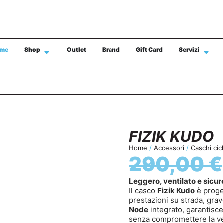
me
Shop
Outlet
Brand
Gift Card
Servizi
SPEDIZIONE GRATIS IN TUTTA ITALIA CON 
FIZIK KUDO
Home
/
Accessori
/
Caschi cic
290,00
€
Leggero, ventilato e sicur
Il casco
Fizik Kudo
è proget
prestazioni su strada, gra
Node
integrato, garantisce
senza compromettere la ven