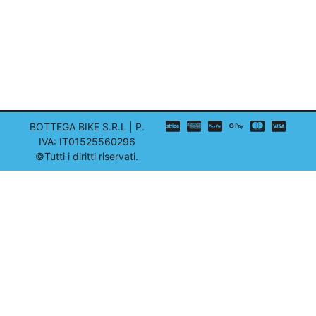
BOTTEGA BIKE S.R.L | P.
IVA: IT01525560296
©Tutti i diritti riservati.