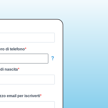
ero di telefono
?
 di nascita
izzo email per iscriverti