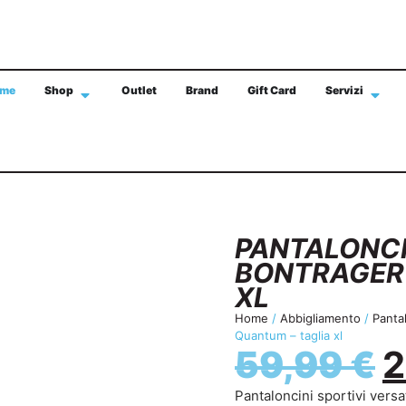
me
Shop
Outlet
Brand
Gift Card
Servizi
SPEDIZIONE GRATIS IN TUTTA ITALIA CON 
PANTALONCI
BONTRAGER 
XL
Home
/
Abbigliamento
/
Pantal
Quantum – taglia xl
59,99
€
2
Pantaloncini sportivi versat