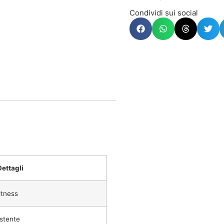
Condividi sui social
Dettagli
itness
istente