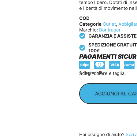
tempo libero. Dotati di ins
e libertà di movimento nell
COD
Categorie
Outlet
,
Abbigli
Marchio:
Bontrager
GARANZIA E ASSIST
SPEDIZIONE GRATUIT
100€
PAGAMENTI SICUR
Scegli colore e taglia:
1 disponibili
AGGIUNGI AL CA
Hai bisogno di aiuto?
Scriv