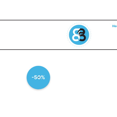
Ho
-50%