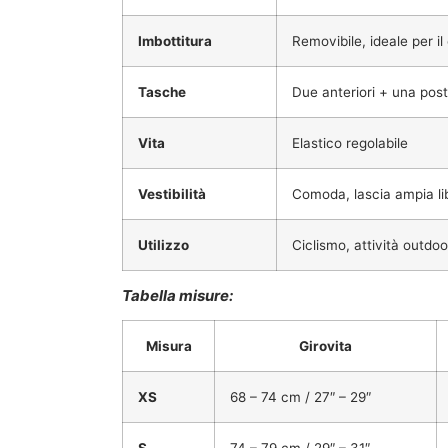
Imbottitura
Removibile, ideale per il
Tasche
Due anteriori + una post
Vita
Elastico regolabile
Vestibilità
Comoda, lascia ampia li
Utilizzo
Ciclismo, attività outdoo
Tabella misure:
Misura
Girovita
XS
68 – 74 cm / 27″ – 29″
S
74 – 79 cm / 29″ – 31″