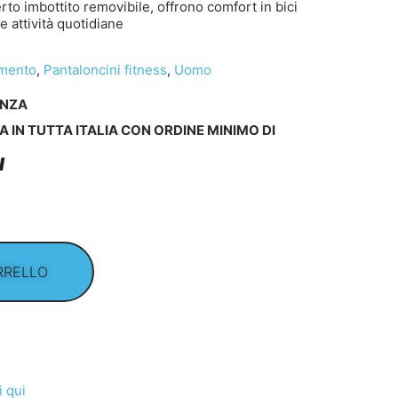
erto imbottito removibile, offrono comfort in bici
e attività quotidiane
amento
,
Pantaloncini fitness
,
Uomo
ENZA
A IN TUTTA ITALIA CON ORDINE MINIMO DI
I
RRELLO
i qui