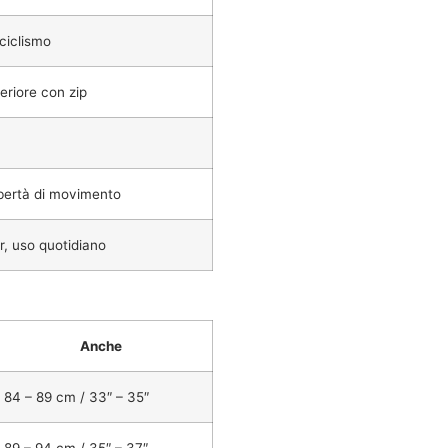
 ciclismo
eriore con zip
bertà di movimento
r, uso quotidiano
Anche
84 – 89 cm / 33″ – 35″
89 – 94 cm / 35″ – 37″