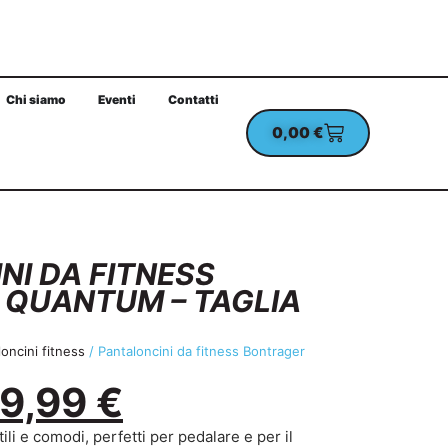
Chi siamo
Eventi
Contatti
0,00
€
UN ORDINE MINIMO DI 100€
CHECKOUT PROTETT
NI DA FITNESS
QUANTUM – TAGLIA
oncini fitness
/ Pantaloncini da fitness Bontrager
9,99
€
ili e comodi, perfetti per pedalare e per il