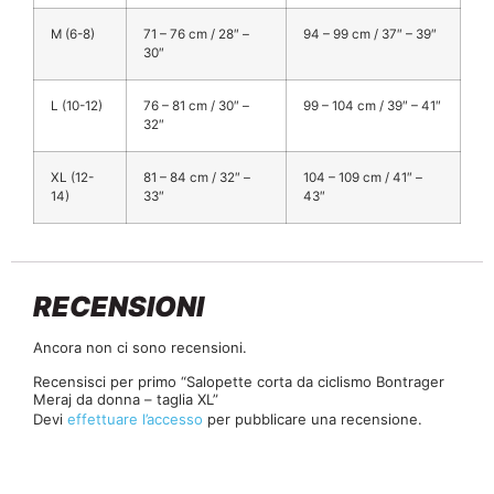
M (6-8)
71 – 76 cm / 28″ –
94 – 99 cm / 37″ – 39″
30″
L (10-12)
76 – 81 cm / 30″ –
99 – 104 cm / 39″ – 41″
32″
XL (12-
81 – 84 cm / 32″ –
104 – 109 cm / 41″ –
14)
33″
43″
RECENSIONI
Ancora non ci sono recensioni.
Recensisci per primo “Salopette corta da ciclismo Bontrager
Meraj da donna – taglia XL”
Devi
effettuare l’accesso
per pubblicare una recensione.