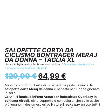
SALOPETTE CORTA DA
CICLISMO BONTRAGER MERAJ
DA DONNA – TAGLIA XL
Home
/
Abbigliamento
/
Pantalone corto ciclismo
/ Salopette corta da ciclismo
Bontrager Meraj da donna – taglia XL
129,99
€
64,99
€
Massimo comfort, libertà di movimento e praticità unica: la
salopette corta Meraj da donna
è pensata per lunghe giornate
in sella.
Grazie al
fondello inForm Arcus con imbottitura OverEasy in
schiuma Aircell
, offre supporto e comodità anche sulle uscite
più lunghe. Il design esclusivo
Nature Breakaway
unisce tutti i