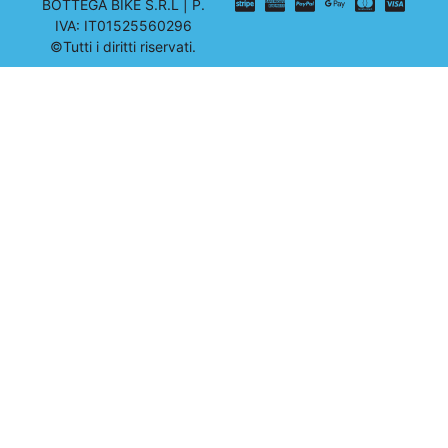
BOTTEGA BIKE S.R.L | P.
IVA: IT01525560296
©Tutti i diritti riservati.