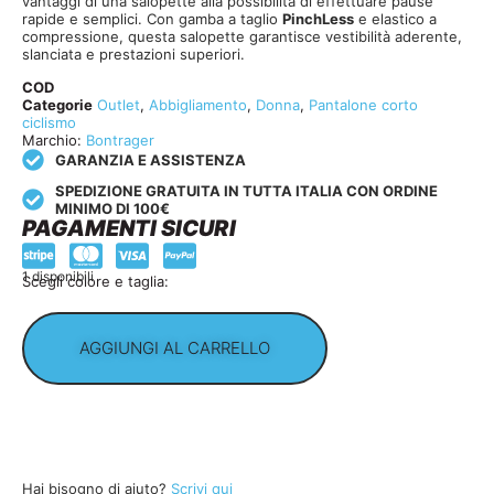
vantaggi di una salopette alla possibilità di effettuare pause
rapide e semplici. Con gamba a taglio
PinchLess
e elastico a
compressione, questa salopette garantisce vestibilità aderente,
slanciata e prestazioni superiori.
COD
Categorie
Outlet
,
Abbigliamento
,
Donna
,
Pantalone corto
ciclismo
Marchio:
Bontrager
GARANZIA E ASSISTENZA
SPEDIZIONE GRATUITA IN TUTTA ITALIA CON ORDINE
MINIMO DI 100€
PAGAMENTI SICURI
1 disponibili
Scegli colore e taglia:
AGGIUNGI AL CARRELLO
Hai bisogno di aiuto?
Scrivi qui