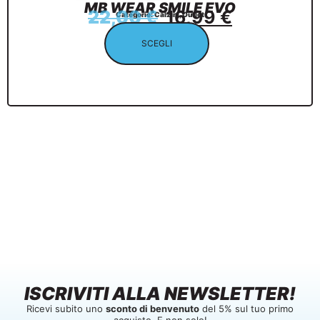
MB WEAR SMILE EVO
22,00
€
16,99
€
Categorie:
Calzini
,
Outlet
SCEGLI
ISCRIVITI ALLA NEWSLETTER!
Ricevi subito uno
sconto di benvenuto
del 5% sul tuo primo