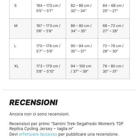
S
164 – 170 cm /
82 – 86 cm /
64 – 68 cm /
5’5″ – 5’7″
32″ – 34″
25″ – 27″
M
167 – 173 cm /
86 – 90 cm /
68 – 72 cm /
5’6″ – 5’8″
34″ – 35″
27″ – 28″
L
170 – 176 cm /
90 – 94 cm /
72 – 76 cm /
5’7″ – 5’9″
35″ – 37″
28″ – 30″
XL
173 – 179 cm /
94 – 100 cm
76 – 80 cm /
5’8″ – 5’10”
/ 37″ – 39″
30″ – 31″
RECENSIONI
Ancora non ci sono recensioni.
Recensisci per primo “Santini Trek-Segafredo Women’s TDF
Replica Cycling Jersey – taglia m”
Devi
effettuare l’accesso
per pubblicare una recensione.