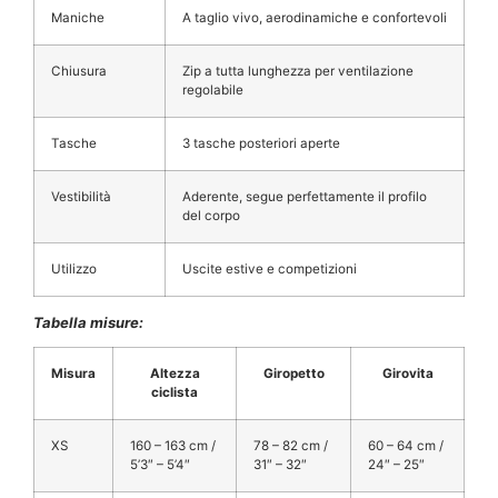
Maniche
A taglio vivo, aerodinamiche e confortevoli
Chiusura
Zip a tutta lunghezza per ventilazione
regolabile
Tasche
3 tasche posteriori aperte
Vestibilità
Aderente, segue perfettamente il profilo
del corpo
Utilizzo
Uscite estive e competizioni
Tabella misure:
Misura
Altezza
Giropetto
Girovita
ciclista
XS
160 – 163 cm /
78 – 82 cm /
60 – 64 cm /
5’3″ – 5’4″
31″ – 32″
24″ – 25″