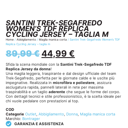
SANTINI TREK-SEGAFREDO
WOMEN’S TDF REPLICA
CYCLING JERSEY – TAGLIA M
Home
/
Abbigliamento
/
Maglia manica corta
/ Santini Trek-Segafredo Women’s TDF
Replica Cycling Jersey – taglia m
89,99
€
44,99
€
Sfida la scena mondiale con la
Santini Trek-Segafredo TDF
Replica Jersey da donna
!
Una maglia leggera, traspirante e dal design ufficiale del team
Trek-Segafredo, perfetta per le giornate calde e le uscite più
impegnative. Realizzata in
microfibra e poliestere
, assicura
asciugatura rapida, pannelli laterali in rete per massima
traspirabilità e un taglio
aderente
che segue le forme del corpo.
Con dettagli tecnici e stile professionistico, è la scelta ideale per
chi vuole pedalare con prestazioni al top.
COD
Categorie
Outlet
,
Abbigliamento
,
Donna
,
Maglia manica corta
Marchio:
Bontrager
GARANZIA E ASSISTENZA