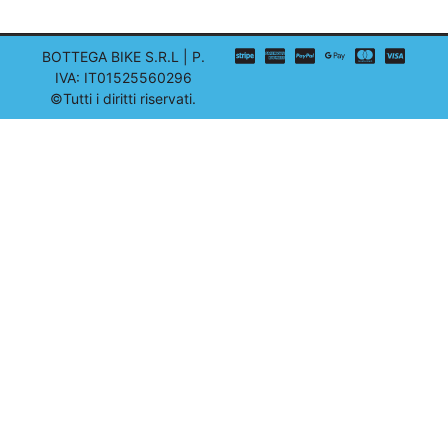
BOTTEGA BIKE S.R.L | P.
IVA: IT01525560296
©Tutti i diritti riservati.