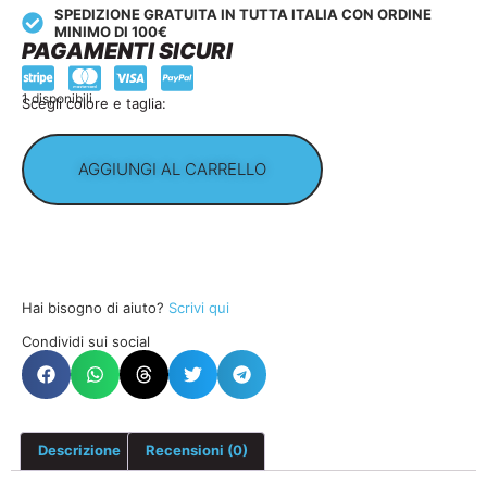
SPEDIZIONE GRATUITA IN TUTTA ITALIA CON ORDINE
MINIMO DI 100€
PAGAMENTI SICURI
1 disponibili
Scegli colore e taglia:
AGGIUNGI AL CARRELLO
Hai bisogno di aiuto?
Scrivi qui
Condividi sui social
Descrizione
Recensioni (0)