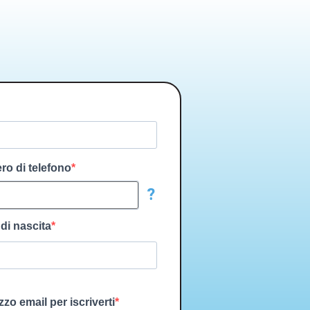
ero di telefono
?
 di nascita
izzo email per iscriverti