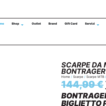
me
Shop
Outlet
Brand
Gift Card
Servizi
SPEDIZIONE GRATIS IN TUTTA ITALIA CON 
SCARPE DA 
BONTRAGER 
Home
/
Scarpe
/
Scarpe MTB
/
144,99
€
BONTRAGER 
BIGLIETTO P