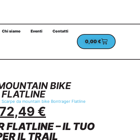
Chi siamo
Eventi
Contatti
0,00
€
UN ORDINE MINIMO DI 100€
CHECKOUT PROTETT
MOUNTAIN BIKE
FLATLINE
 Scarpe da mountain bike Bontrager Flatline
72,49
€
FLATLINE – IL TUO
ER IL TRAIL