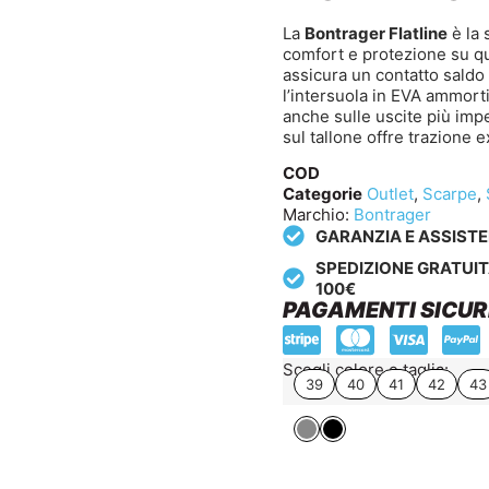
La
Bontrager Flatline
è la 
comfort e protezione su qua
assicura un contatto saldo 
l’intersuola in EVA ammort
anche sulle uscite più impe
sul tallone offre trazione e
COD
Categorie
Outlet
,
Scarpe
,
Marchio:
Bontrager
GARANZIA E ASSIST
SPEDIZIONE GRATUIT
100€
PAGAMENTI SICUR
Scegli colore e taglia:
39
40
41
42
43