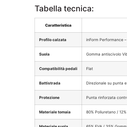
Tabella tecnica:
Caratteristica
Profilo calzata
inForm Performance – 
Suola
Gomma antiscivolo Vib
Compatibilità pedali
Flat
Battistrada
Direzionale su punta e 
Protezione
Punta rinforzata contro
Materiale tomaia
80% Poliuretano / 12
Materiale suola
65% EVA / 35% Gomm