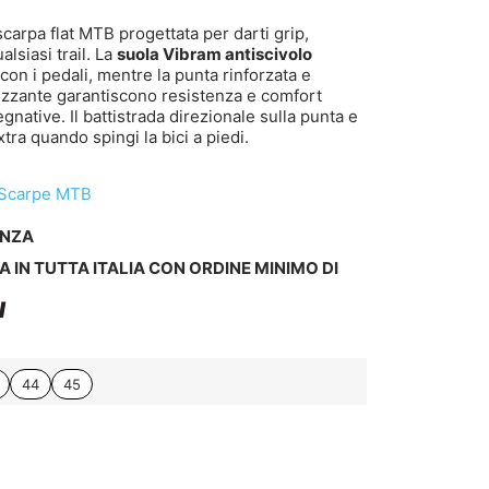
scarpa flat MTB progettata per darti grip,
lsiasi trail. La
suola Vibram antiscivolo
con i pedali, mentre la punta rinforzata e
izzante garantiscono resistenza e comfort
gnative. Il battistrada direzionale sulla punta e
xtra quando spingi la bici a piedi.
Scarpe MTB
ENZA
A IN TUTTA ITALIA CON ORDINE MINIMO DI
I
44
45