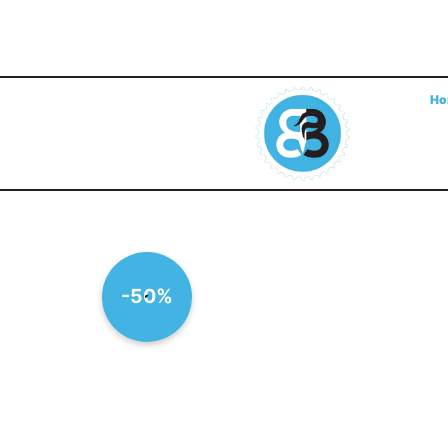
Ho
-50%