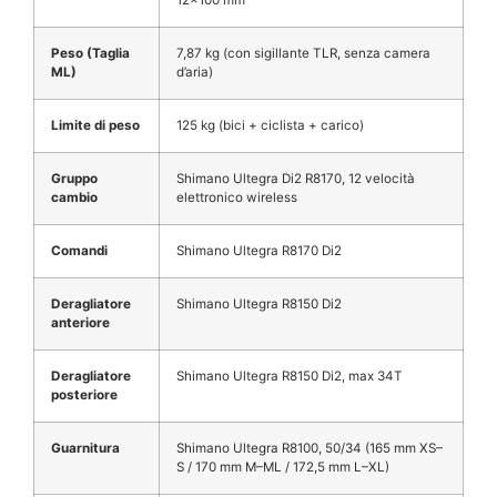
Peso (Taglia
7,87 kg (con sigillante TLR, senza camera
ML)
d’aria)
Limite di peso
125 kg (bici + ciclista + carico)
Gruppo
Shimano Ultegra Di2 R8170, 12 velocità
cambio
elettronico wireless
Comandi
Shimano Ultegra R8170 Di2
Deragliatore
Shimano Ultegra R8150 Di2
anteriore
Deragliatore
Shimano Ultegra R8150 Di2, max 34T
posteriore
Guarnitura
Shimano Ultegra R8100, 50/34 (165 mm XS–
S / 170 mm M–ML / 172,5 mm L–XL)