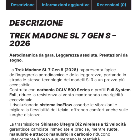
Descrizione
Informazioni aggiuntive
Recensioni (0)
DESCRIZIONE
TREK MADONE SL 7 GEN 8 –
2026
Aerodinamica da gara. Leggerezza assoluta. Prestazioni da
sogno.
La
Trek Madone SL 7 Gen 8 (2026)
rappresenta l’apice
dell’ingegneria aerodinamica e della leggerezza, portando in
strada le stesse tecnologie dei modelli SLR a un prezzo più
accessibile.
Costruita con
carbonio OCLV 500 Series
e profili
Full System
Foil
, riduce la resistenza al vento mantenendo una rigidità
eccezionale.
Il rivoluzionario
sistema IsoFlow
assorbe le vibrazioni e
migliora la flessibilità del telaio, offrendo comfort anche sulle
lunghe distanze.
La trasmissione
Shimano Ultegra Di2 wireless a 12 velocità
garantisce cambiate immediate e precise, mentre
ruote,
manubrio e attacco manubrio in carbonio
riducono
ulteriormente il peso e aumentano la reattività.