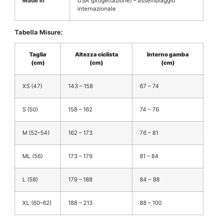
Made in
USA (progettazione) – assemblaggio
internazionale
Tabella Misure:
Taglia
Altezza ciclista
Interno gamba
(cm)
(cm)
(cm)
XS (47)
143 – 158
67 – 74
S (50)
158 – 162
74 – 76
M (52–54)
162 – 173
76 – 81
ML (56)
173 – 179
81 – 84
L (58)
179 – 188
84 – 88
XL (60–62)
188 – 213
88 – 100