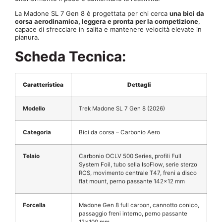
La Madone SL 7 Gen 8 è progettata per chi cerca
una bici da
corsa aerodinamica, leggera e pronta per la competizione
,
capace di sfrecciare in salita e mantenere velocità elevate in
pianura.
Scheda Tecnica:
Caratteristica
Dettagli
Modello
Trek Madone SL 7 Gen 8 (2026)
Categoria
Bici da corsa – Carbonio Aero
Telaio
Carbonio OCLV 500 Series, profili Full
System Foil, tubo sella IsoFlow, serie sterzo
RCS, movimento centrale T47, freni a disco
flat mount, perno passante 142×12 mm
Forcella
Madone Gen 8 full carbon, cannotto conico,
passaggio freni interno, perno passante
12×100 mm