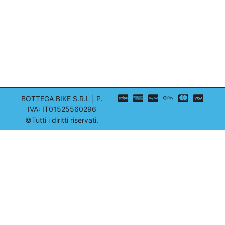
BOTTEGA BIKE S.R.L | P.
IVA: IT01525560296
©Tutti i diritti riservati.