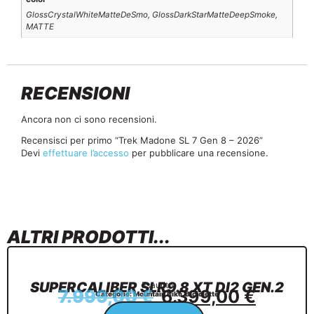
GlossCrystalWhiteMatteDeSmo, GlossDarkStarMatteDeepSmoke,
MATTE
RECENSIONI
Ancora non ci sono recensioni.
Recensisci per primo “Trek Madone SL 7 Gen 8 – 2026”
Devi
effettuare l’accesso
per pubblicare una recensione.
ALTRI PRODOTTI...
SUPERCALIBER SLR9.8 XT DI2 GEN.2
Esaurito
7.999,00
€
6.399,00
€
Categorie:
Mountain Bike
,
Biciclette