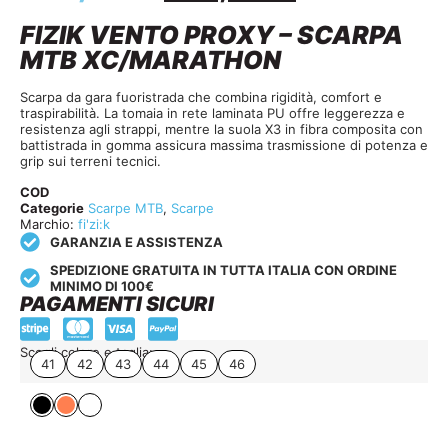
FIZIK VENTO PROXY – SCARPA
MTB XC/MARATHON
Scarpa da gara fuoristrada che combina rigidità, comfort e
traspirabilità. La tomaia in rete laminata PU offre leggerezza e
resistenza agli strappi, mentre la suola X3 in fibra composita con
battistrada in gomma assicura massima trasmissione di potenza e
grip sui terreni tecnici.
COD
Categorie
Scarpe MTB
,
Scarpe
Marchio:
fi'zi:k
GARANZIA E ASSISTENZA
SPEDIZIONE GRATUITA IN TUTTA ITALIA CON ORDINE
MINIMO DI 100€
PAGAMENTI SICURI
Scegli colore e taglia:
41
42
43
44
45
46