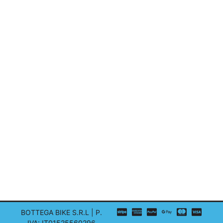
BOTTEGA BIKE S.R.L | P.
IVA: IT01525560296