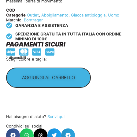
massima libertà di movimento.
COD
Categorie
Outlet
,
Abbigliamento
,
Giacca antipioggia
,
Uomo
Marchio:
Bontrager
GARANZIA E ASSISTENZA
SPEDIZIONE GRATUITA IN TUTTA ITALIA CON ORDINE
MINIMO DI 100€
PAGAMENTI SICURI
1 disponibili
Scegli colore e taglia:
AGGIUNGI AL CARRELLO
Hai bisogno di aiuto?
Scrivi qui
Condividi sui social