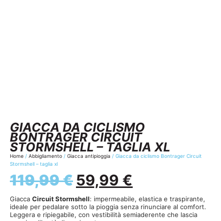
GIACCA DA CICLISMO
BONTRAGER CIRCUIT
STORMSHELL – TAGLIA XL
Home
/
Abbigliamento
/
Giacca antipioggia
/ Giacca da ciclismo Bontrager Circuit
Stormshell – taglia xl
119,99
€
59,99
€
Giacca
Circuit Stormshell
: impermeabile, elastica e traspirante,
ideale per pedalare sotto la pioggia senza rinunciare al comfort.
Leggera e ripiegabile, con vestibilità semiaderente che lascia