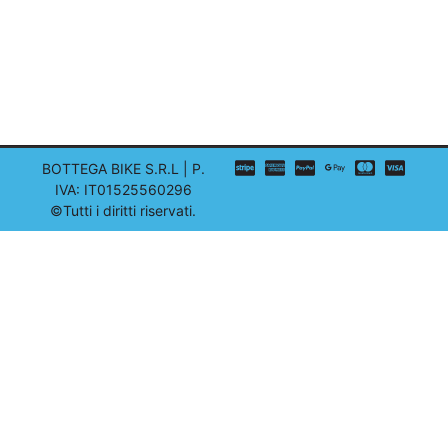
BOTTEGA BIKE S.R.L | P.
IVA: IT01525560296
©Tutti i diritti riservati.