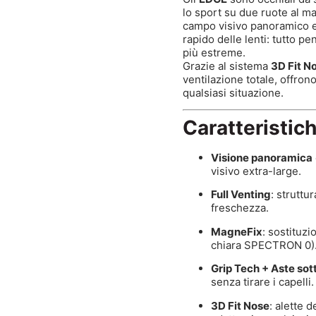
lo sport su due ruote al m
campo visivo panoramico e
rapido delle lenti: tutto p
più estreme.
Grazie al sistema
3D Fit N
ventilazione totale, offrono
qualsiasi situazione.
Caratteristich
Visione panoramica
visivo extra-large.
Full Venting
: struttu
freschezza.
MagneFix
: sostituzi
chiara SPECTRON 0)
Grip Tech + Aste sott
senza tirare i capelli.
3D Fit Nose
: alette 