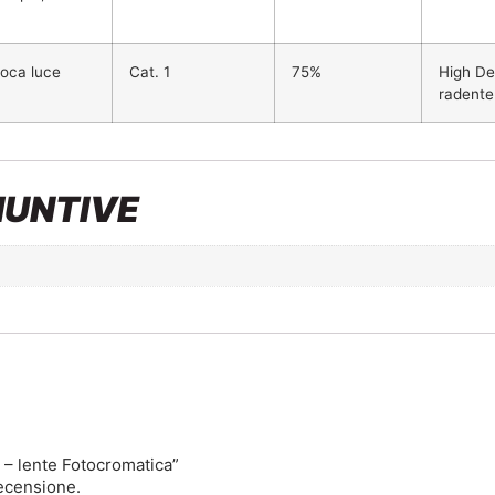
oca luce
Cat. 1
75%
High Def
radente
IUNTIVE
– lente Fotocromatica”
ecensione.