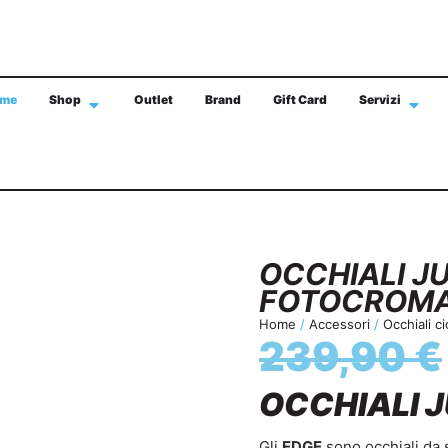
me
Shop
Outlet
Brand
Gift Card
Servizi
SPEDIZIONE GRATIS IN TUTTA ITALIA CON 
OCCHIALI J
FOTOCROMA
Home
/
Accessori
/
Occhiali c
239,90
€
OCCHIALI 
Gli
EDGE
sono occhiali da 