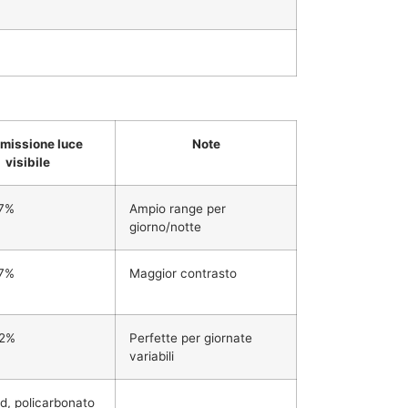
missione luce
Note
visibile
87%
Ampio range per
giorno/notte
87%
Maggior contrasto
72%
Perfette per giornate
variabili
d, policarbonato