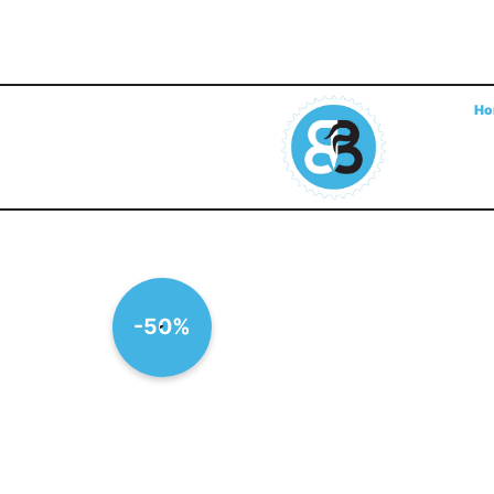
Ho
-50%