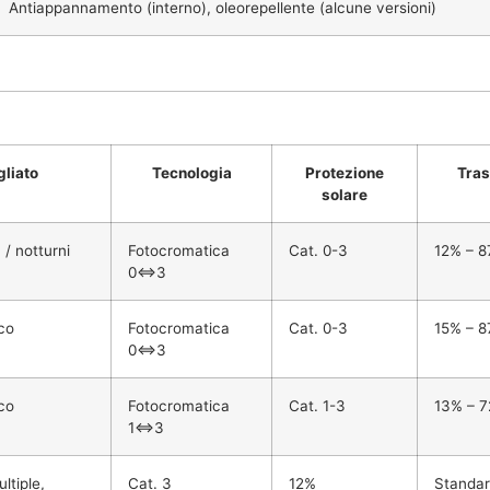
Antiappannamento (interno), oleorepellente (alcune versioni)
gliato
Tecnologia
Protezione
Tras
solare
 / notturni
Fotocromatica
Cat. 0-3
12% – 
0⇔3
ico
Fotocromatica
Cat. 0-3
15% – 
0⇔3
ico
Fotocromatica
Cat. 1-3
13% – 
1⇔3
ltiple,
Cat. 3
12%
Standar