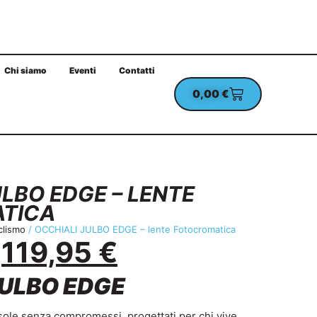
Chi siamo
Eventi
Contatti
0,00
€
UN ORDINE MINIMO DI 100€
CHECKOUT PROTETT
ULBO EDGE – LENTE
TICA
iclismo
/ OCCHIALI JULBO EDGE – lente Fotocromatica
119,95
€
JULBO EDGE
sole senza compromessi, progettati per chi vive