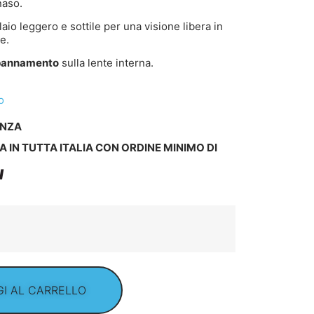
naso.
elaio leggero e sottile per una visione libera in
e.
ppannamento
sulla lente interna.
o
ENZA
A IN TUTTA ITALIA CON ORDINE MINIMO DI
I
I AL CARRELLO