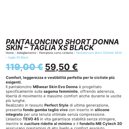
PANTALONCINO SHORT DONNA
SKIN – TAGLIA XS BLACK
Home
/
Abbigliamento
/
Pantalone corto ciclismo
/ Pantaloncino Short DONNA SKIN
– taglia XS Black
119,00
€
59,50
€
Comfort, leggerezza e vestibilità perfetta per le cicliste più
esigenti.
Il pantaloncino
MBwear Skin Evo Donna
è progettato
specificamente sulla
sagoma femminile
, offrendo aderenza,
libertà di movimento e massimo comfort anche durante le uscite
più lunghe.
Realizzato in tessuto
Perfect Style
di ultima generazione,
presenta
fondo gamba taglio vivo
con inserto in
silicone
integrato
per una tenuta ottimale senza compressione.
L’elastico
TEVO 45
in vita garantisce stabilità senza stringere,
mentre le
cuciture ridotte al minimo
e il
fondello MB Cytech 3D
assicurano prestazioni di alto livello e comfort assoluto.