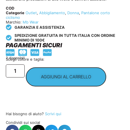
COD
Categorie
Outlet
,
Abbigliamento
,
Donna
,
Pantalone corto
ciclismo
Marchio:
Mb Wear
GARANZIA E ASSISTENZA
SPEDIZIONE GRATUITA IN TUTTA ITALIA CON ORDINE
MINIMO DI 100€
PAGAMENTI SICURI
2 disponibili
Scegli colore e taglia:
AGGIUNGI AL CARRELLO
Hai bisogno di aiuto?
Scrivi qui
Condividi sui social