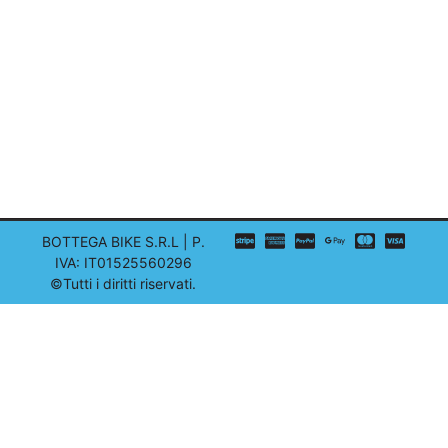
BOTTEGA BIKE S.R.L | P.
IVA: IT01525560296
©Tutti i diritti riservati.